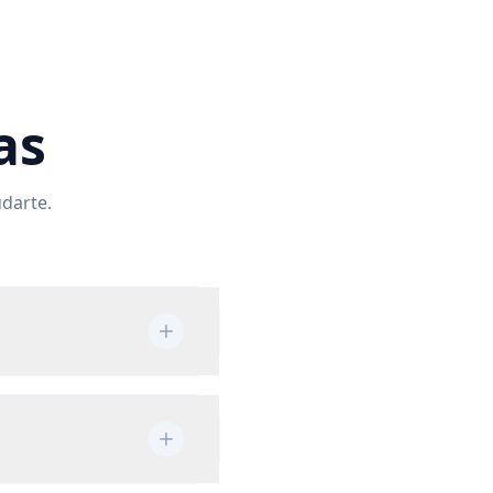
as
udarte.