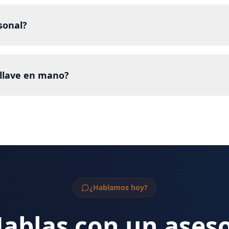
sonal?
 llave en mano?
¿Hablamos hoy?
ablas con un ases