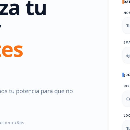
za tu
DA
NO
y
tes
EMA
¿D
DIR
mos tu potencia para que no
LO
ACIÓN 3 AÑOS