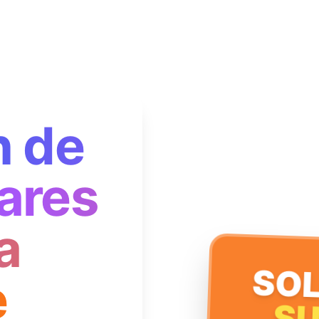
n de
ares
a
SOL
e