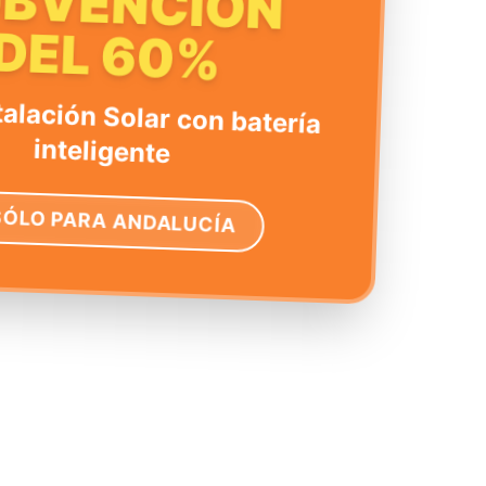
UBVENCIÓN
DEL 60%
talación Solar con batería
inteligente
SÓLO PARA ANDALUCÍA