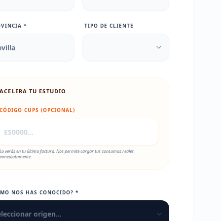
VINCIA *
TIPO DE CLIENTE
ACELERA TU ESTUDIO
CÓDIGO CUPS (OPCIONAL)
Lo verás en tu última factura. Nos permite cargar tus consumos reales
inmediatamente.
ÓMO NOS HAS CONOCIDO? *
leccionar origen...