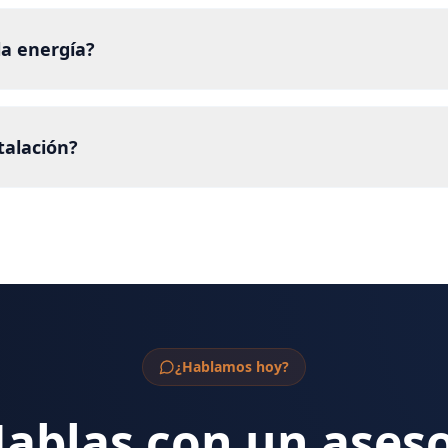
la energía?
talación?
¿Hablamos hoy?
ablas con un ases