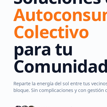
Autocons
Colectivo
para tu
Comunida
Reparte la energía del sol entre tus vecinos
bloque. Sin complicaciones y con gestión d