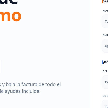
DA
umo
NO
EMA
d
¿D
DIR
 y baja la factura de todo el
e ayudas incluida.
LO