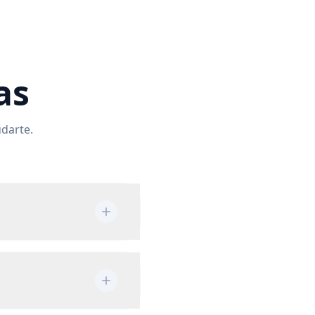
as
udarte.