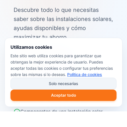
Descubre todo lo que necesitas
saber sobre las instalaciones solares,
ayudas disponibles y cómo
maximizar tu ahorro.
Utilizamos cookies
📖 Contenido de la guía:
Este sitio web utiliza cookies para garantizar que
obtengas la mejor experiencia de usuario. Puedes
Cómo funciona el autoconsumo
aceptar todas las cookies o configurar tus preferencias
fotovoltaico
sobre las mismas si lo deseas.
Política de cookies
Ayudas y subvenciones disponibles en
Solo necesarias
2026
Aceptar todo
Cálculo del retorno de inversión
Componentes de una instalación solar
Pasos para instalar placas solares