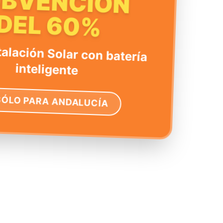
UBVENCIÓN
DEL 60%
talación Solar con batería
inteligente
SÓLO PARA ANDALUCÍA