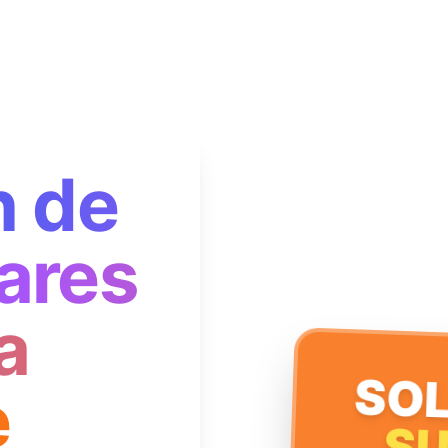
n de
ares
a
SOL
e