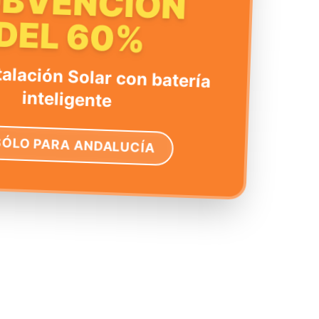
UBVENCIÓN
DEL 60%
talación Solar con batería
inteligente
SÓLO PARA ANDALUCÍA