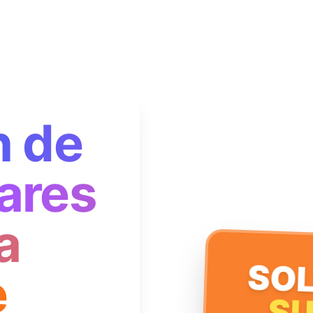
n de
ares
a
SOL
e