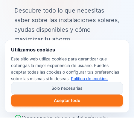
Descubre todo lo que necesitas
saber sobre las instalaciones solares,
ayudas disponibles y cómo
maximizar tu ahorro.
Utilizamos cookies
📖 Contenido de la guía:
Este sitio web utiliza cookies para garantizar que
obtengas la mejor experiencia de usuario. Puedes
Cómo funciona el autoconsumo
aceptar todas las cookies o configurar tus preferencias
fotovoltaico
sobre las mismas si lo deseas.
Política de cookies
Ayudas y subvenciones disponibles en
Solo necesarias
2026
Aceptar todo
Cálculo del retorno de inversión
Componentes de una instalación solar
Pasos para instalar placas solares