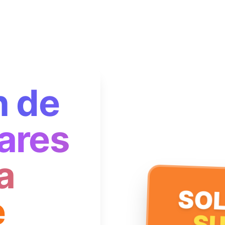
n de
ares
a
SOL
e