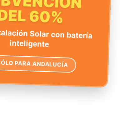
UBVENCIÓN
DEL 60%
talación Solar con batería
inteligente
SÓLO PARA ANDALUCÍA