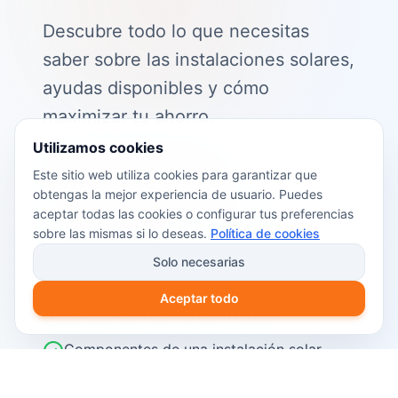
Descubre todo lo que necesitas
saber sobre las instalaciones solares,
ayudas disponibles y cómo
maximizar tu ahorro.
Utilizamos cookies
📖 Contenido de la guía:
Este sitio web utiliza cookies para garantizar que
obtengas la mejor experiencia de usuario. Puedes
Cómo funciona el autoconsumo
aceptar todas las cookies o configurar tus preferencias
fotovoltaico
sobre las mismas si lo deseas.
Política de cookies
Ayudas y subvenciones disponibles en
Solo necesarias
2026
Aceptar todo
Cálculo del retorno de inversión
Componentes de una instalación solar
Pasos para instalar placas solares