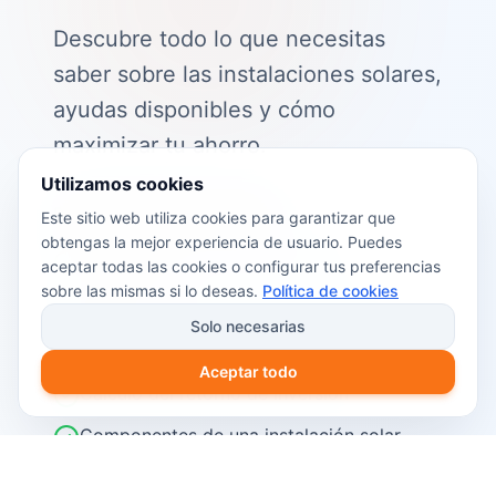
Descubre todo lo que necesitas
saber sobre las instalaciones solares,
ayudas disponibles y cómo
maximizar tu ahorro.
Utilizamos cookies
📖 Contenido de la guía:
Este sitio web utiliza cookies para garantizar que
obtengas la mejor experiencia de usuario. Puedes
Cómo funciona el autoconsumo
aceptar todas las cookies o configurar tus preferencias
fotovoltaico
sobre las mismas si lo deseas.
Política de cookies
Ayudas y subvenciones disponibles en
Solo necesarias
2026
Aceptar todo
Cálculo del retorno de inversión
Componentes de una instalación solar
Pasos para instalar placas solares