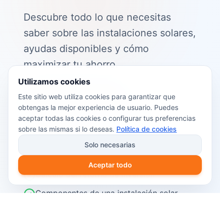
Descubre todo lo que necesitas
saber sobre las instalaciones solares,
ayudas disponibles y cómo
maximizar tu ahorro.
Utilizamos cookies
📖 Contenido de la guía:
Este sitio web utiliza cookies para garantizar que
obtengas la mejor experiencia de usuario. Puedes
Cómo funciona el autoconsumo
aceptar todas las cookies o configurar tus preferencias
fotovoltaico
sobre las mismas si lo deseas.
Política de cookies
Ayudas y subvenciones disponibles en
Solo necesarias
2026
Aceptar todo
Cálculo del retorno de inversión
Componentes de una instalación solar
Pasos para instalar placas solares