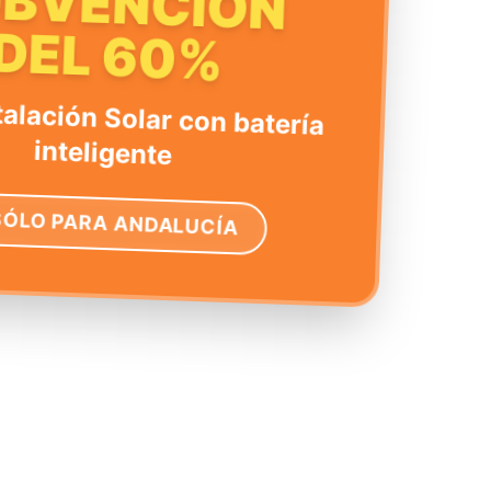
UBVENCIÓN
DEL 60%
talación Solar con batería
inteligente
SÓLO PARA ANDALUCÍA