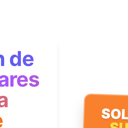
n de
ares
a
SOL
e