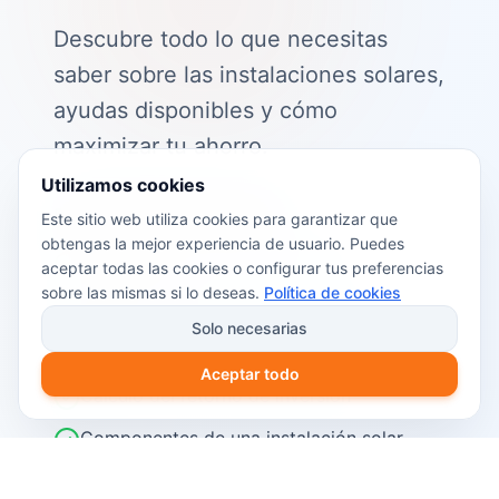
Descubre todo lo que necesitas
saber sobre las instalaciones solares,
ayudas disponibles y cómo
maximizar tu ahorro.
Utilizamos cookies
📖 Contenido de la guía:
Este sitio web utiliza cookies para garantizar que
obtengas la mejor experiencia de usuario. Puedes
Cómo funciona el autoconsumo
aceptar todas las cookies o configurar tus preferencias
fotovoltaico
sobre las mismas si lo deseas.
Política de cookies
Ayudas y subvenciones disponibles en
Solo necesarias
2026
Aceptar todo
Cálculo del retorno de inversión
Componentes de una instalación solar
Pasos para instalar placas solares