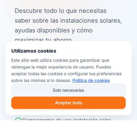
Descubre todo lo que necesitas
saber sobre las instalaciones solares,
ayudas disponibles y cómo
maximizar tu ahorro.
Utilizamos cookies
📖 Contenido de la guía:
Este sitio web utiliza cookies para garantizar que
obtengas la mejor experiencia de usuario. Puedes
Cómo funciona el autoconsumo
aceptar todas las cookies o configurar tus preferencias
fotovoltaico
sobre las mismas si lo deseas.
Política de cookies
Ayudas y subvenciones disponibles en
Solo necesarias
2026
Aceptar todo
Cálculo del retorno de inversión
Componentes de una instalación solar
Pasos para instalar placas solares