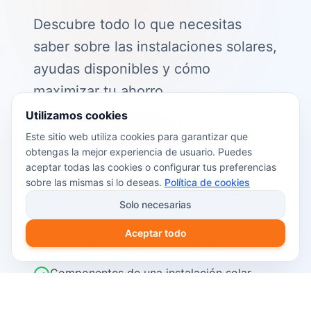
Descubre todo lo que necesitas
saber sobre las instalaciones solares,
ayudas disponibles y cómo
maximizar tu ahorro.
Utilizamos cookies
📖 Contenido de la guía:
Este sitio web utiliza cookies para garantizar que
obtengas la mejor experiencia de usuario. Puedes
Cómo funciona el autoconsumo
aceptar todas las cookies o configurar tus preferencias
fotovoltaico
sobre las mismas si lo deseas.
Política de cookies
Ayudas y subvenciones disponibles en
Solo necesarias
2026
Aceptar todo
Cálculo del retorno de inversión
Componentes de una instalación solar
Pasos para instalar placas solares