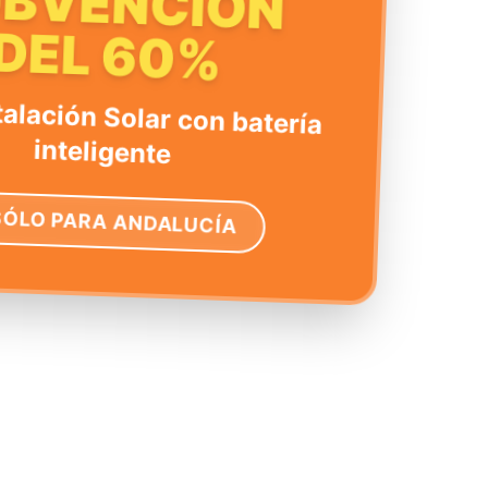
UBVENCIÓN
DEL 60%
talación Solar con batería
inteligente
SÓLO PARA ANDALUCÍA