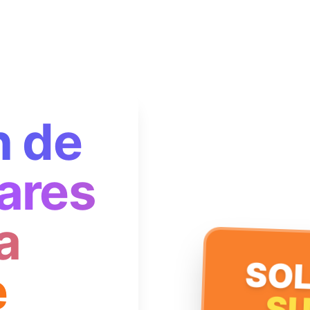
n de
ares
a
SOL
e