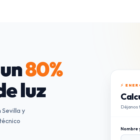
 un
80%
de luz
⚡ ENER
Calcu
Déjanos t
Sevilla y
 técnico
Nombre y