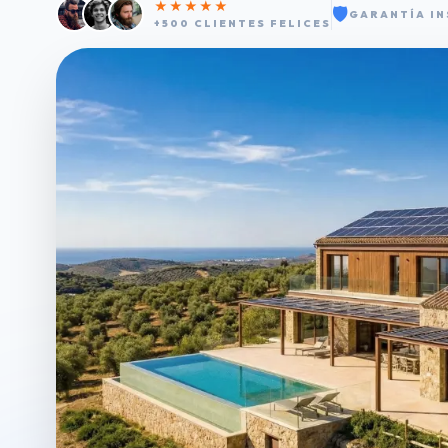
★★★★★
🛡️
GARANTÍA IN
+500 CLIENTES FELICES