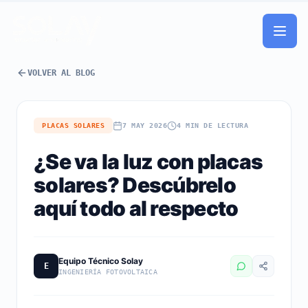
Saltar al contenido principal
VOLVER AL BLOG
PLACAS SOLARES
7 MAY 2026
4 MIN DE LECTURA
¿Se va la luz con placas
solares? Descúbrelo
aquí todo al respecto
Equipo Técnico Solay
E
INGENIERÍA FOTOVOLTAICA