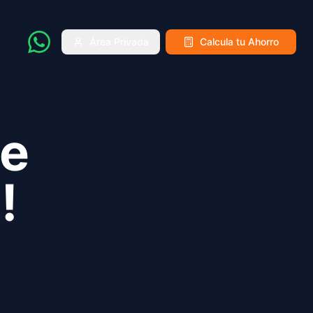
Área Privada
Calcula tu Ahorro
de
A
!