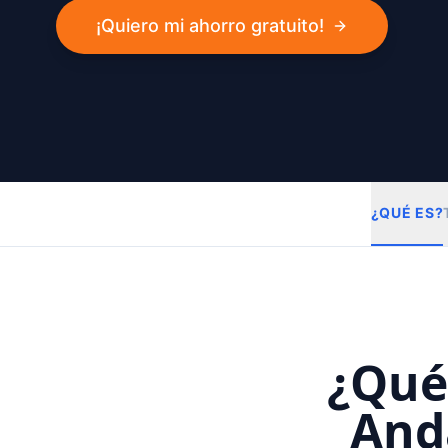
¡Quiero mi ahorro gratuito!
¿QUÉ ES?
¿Qué
Anda