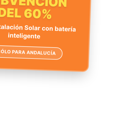
UBVENCIÓN
DEL 60%
talación Solar con batería
inteligente
SÓLO PARA ANDALUCÍA