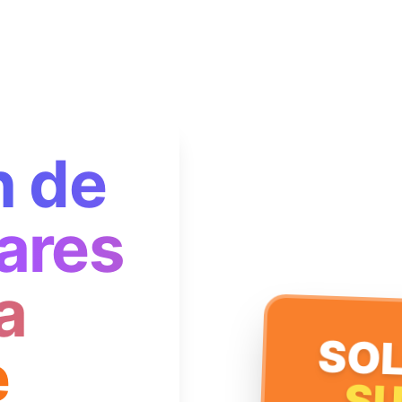
n de
ares
a
SOL
e