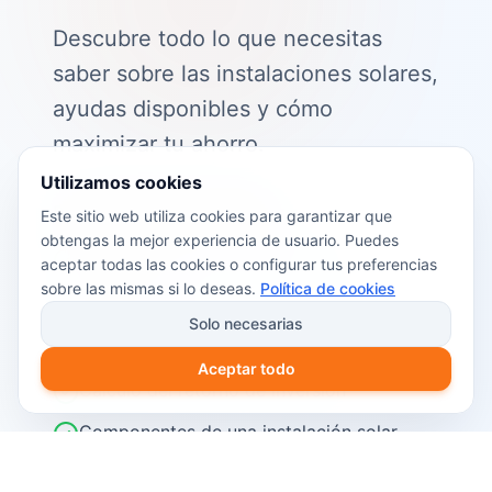
Descubre todo lo que necesitas
saber sobre las instalaciones solares,
ayudas disponibles y cómo
maximizar tu ahorro.
Utilizamos cookies
📖 Contenido de la guía:
Este sitio web utiliza cookies para garantizar que
obtengas la mejor experiencia de usuario. Puedes
Cómo funciona el autoconsumo
aceptar todas las cookies o configurar tus preferencias
fotovoltaico
sobre las mismas si lo deseas.
Política de cookies
Ayudas y subvenciones disponibles en
Solo necesarias
2026
Aceptar todo
Cálculo del retorno de inversión
Componentes de una instalación solar
Pasos para instalar placas solares