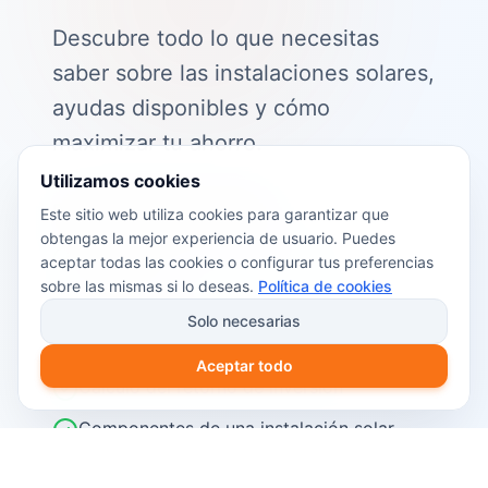
Descubre todo lo que necesitas
saber sobre las instalaciones solares,
ayudas disponibles y cómo
maximizar tu ahorro.
Utilizamos cookies
📖 Contenido de la guía:
Este sitio web utiliza cookies para garantizar que
obtengas la mejor experiencia de usuario. Puedes
Cómo funciona el autoconsumo
aceptar todas las cookies o configurar tus preferencias
fotovoltaico
sobre las mismas si lo deseas.
Política de cookies
Ayudas y subvenciones disponibles en
Solo necesarias
2026
Aceptar todo
Cálculo del retorno de inversión
Componentes de una instalación solar
Pasos para instalar placas solares