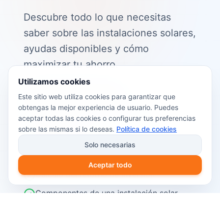
Descubre todo lo que necesitas
saber sobre las instalaciones solares,
ayudas disponibles y cómo
maximizar tu ahorro.
Utilizamos cookies
📖 Contenido de la guía:
Este sitio web utiliza cookies para garantizar que
obtengas la mejor experiencia de usuario. Puedes
Cómo funciona el autoconsumo
aceptar todas las cookies o configurar tus preferencias
fotovoltaico
sobre las mismas si lo deseas.
Política de cookies
Ayudas y subvenciones disponibles en
Solo necesarias
2026
Aceptar todo
Cálculo del retorno de inversión
Componentes de una instalación solar
Pasos para instalar placas solares