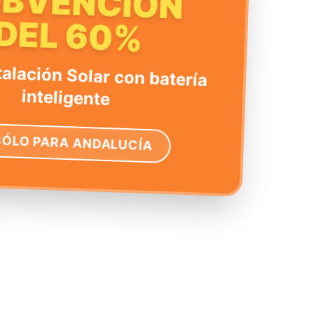
UBVENCIÓN
DEL 60%
talación Solar con batería
inteligente
SÓLO PARA ANDALUCÍA