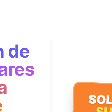
n de
ares
a
SOL
e