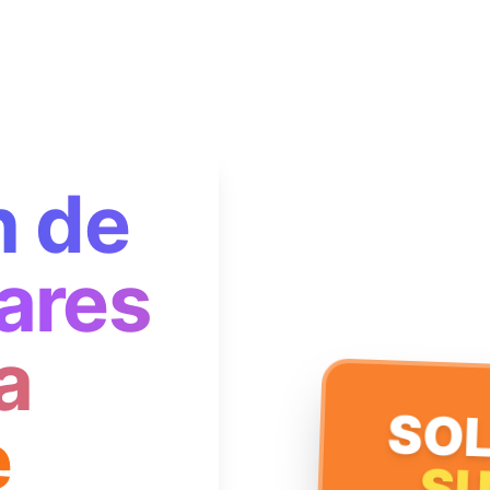
n de
ares
a
SOL
e