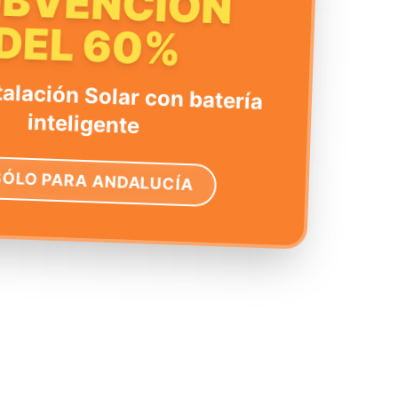
UBVENCIÓN
DEL 60%
talación Solar con batería
inteligente
SÓLO PARA ANDALUCÍA