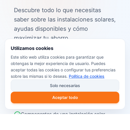
Descubre todo lo que necesitas
saber sobre las instalaciones solares,
ayudas disponibles y cómo
maximizar tu ahorro.
Utilizamos cookies
📖 Contenido de la guía:
Este sitio web utiliza cookies para garantizar que
obtengas la mejor experiencia de usuario. Puedes
Cómo funciona el autoconsumo
aceptar todas las cookies o configurar tus preferencias
fotovoltaico
sobre las mismas si lo deseas.
Política de cookies
Ayudas y subvenciones disponibles en
Solo necesarias
2026
Aceptar todo
Cálculo del retorno de inversión
Componentes de una instalación solar
Pasos para instalar placas solares