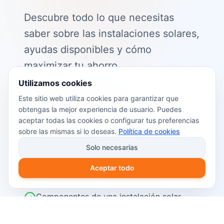
Descubre todo lo que necesitas
saber sobre las instalaciones solares,
ayudas disponibles y cómo
maximizar tu ahorro.
Utilizamos cookies
📖 Contenido de la guía:
Este sitio web utiliza cookies para garantizar que
obtengas la mejor experiencia de usuario. Puedes
Cómo funciona el autoconsumo
aceptar todas las cookies o configurar tus preferencias
fotovoltaico
sobre las mismas si lo deseas.
Política de cookies
Ayudas y subvenciones disponibles en
Solo necesarias
2026
Aceptar todo
Cálculo del retorno de inversión
Componentes de una instalación solar
Pasos para instalar placas solares