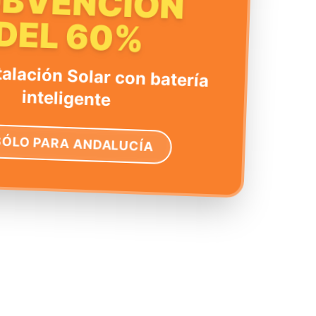
UBVENCIÓN
DEL 60%
talación Solar con batería
inteligente
SÓLO PARA ANDALUCÍA