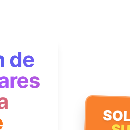
n de
ares
a
SOL
e