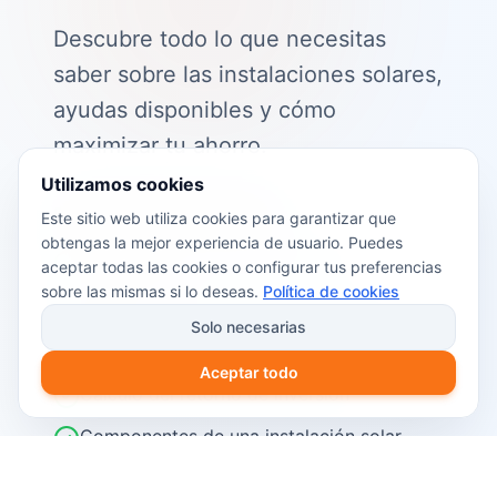
Descubre todo lo que necesitas
saber sobre las instalaciones solares,
ayudas disponibles y cómo
maximizar tu ahorro.
Utilizamos cookies
📖 Contenido de la guía:
Este sitio web utiliza cookies para garantizar que
obtengas la mejor experiencia de usuario. Puedes
Cómo funciona el autoconsumo
aceptar todas las cookies o configurar tus preferencias
fotovoltaico
sobre las mismas si lo deseas.
Política de cookies
Ayudas y subvenciones disponibles en
Solo necesarias
2026
Aceptar todo
Cálculo del retorno de inversión
Componentes de una instalación solar
Pasos para instalar placas solares