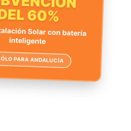
UBVENCIÓN
DEL 60%
talación Solar con batería
inteligente
SÓLO PARA ANDALUCÍA