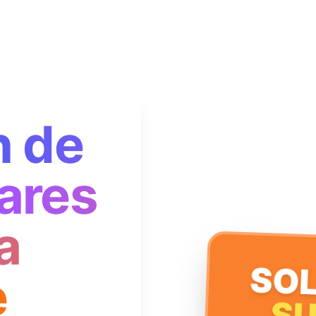
n de
ares
a
SOL
e