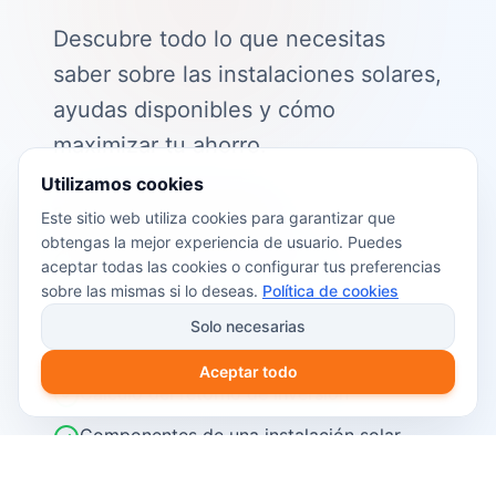
Descubre todo lo que necesitas
saber sobre las instalaciones solares,
ayudas disponibles y cómo
maximizar tu ahorro.
Utilizamos cookies
📖 Contenido de la guía:
Este sitio web utiliza cookies para garantizar que
obtengas la mejor experiencia de usuario. Puedes
Cómo funciona el autoconsumo
aceptar todas las cookies o configurar tus preferencias
fotovoltaico
sobre las mismas si lo deseas.
Política de cookies
Ayudas y subvenciones disponibles en
Solo necesarias
2026
Aceptar todo
Cálculo del retorno de inversión
Componentes de una instalación solar
Pasos para instalar placas solares