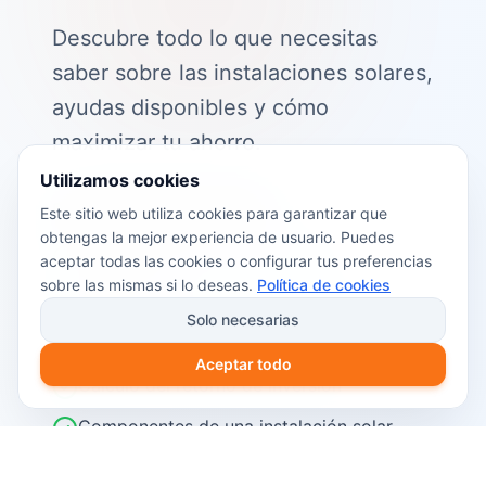
Descubre todo lo que necesitas
saber sobre las instalaciones solares,
ayudas disponibles y cómo
maximizar tu ahorro.
Utilizamos cookies
📖 Contenido de la guía:
Este sitio web utiliza cookies para garantizar que
obtengas la mejor experiencia de usuario. Puedes
Cómo funciona el autoconsumo
aceptar todas las cookies o configurar tus preferencias
fotovoltaico
sobre las mismas si lo deseas.
Política de cookies
Ayudas y subvenciones disponibles en
Solo necesarias
2026
Aceptar todo
Cálculo del retorno de inversión
Componentes de una instalación solar
Pasos para instalar placas solares