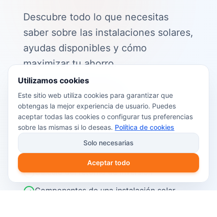
Descubre todo lo que necesitas
saber sobre las instalaciones solares,
ayudas disponibles y cómo
maximizar tu ahorro.
Utilizamos cookies
📖 Contenido de la guía:
Este sitio web utiliza cookies para garantizar que
obtengas la mejor experiencia de usuario. Puedes
Cómo funciona el autoconsumo
aceptar todas las cookies o configurar tus preferencias
fotovoltaico
sobre las mismas si lo deseas.
Política de cookies
Ayudas y subvenciones disponibles en
Solo necesarias
2026
Aceptar todo
Cálculo del retorno de inversión
Componentes de una instalación solar
Pasos para instalar placas solares