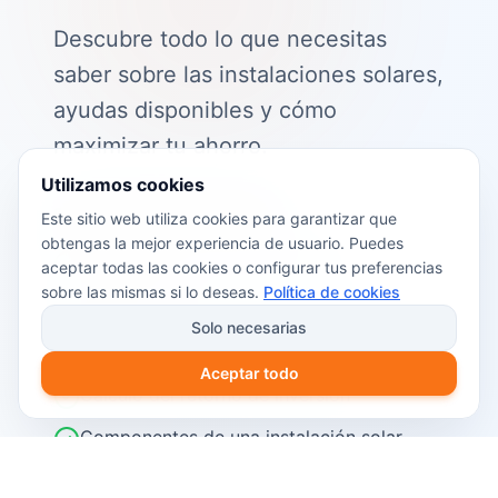
Descubre todo lo que necesitas
saber sobre las instalaciones solares,
ayudas disponibles y cómo
maximizar tu ahorro.
Utilizamos cookies
📖 Contenido de la guía:
Este sitio web utiliza cookies para garantizar que
obtengas la mejor experiencia de usuario. Puedes
Cómo funciona el autoconsumo
aceptar todas las cookies o configurar tus preferencias
fotovoltaico
sobre las mismas si lo deseas.
Política de cookies
Ayudas y subvenciones disponibles en
Solo necesarias
2026
Aceptar todo
Cálculo del retorno de inversión
Componentes de una instalación solar
Pasos para instalar placas solares