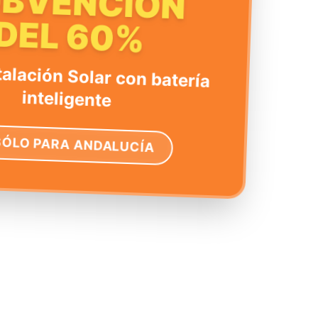
UBVENCIÓN
DEL 60%
talación Solar con batería
inteligente
SÓLO PARA ANDALUCÍA