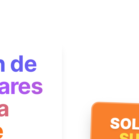
n de
ares
a
SOL
e