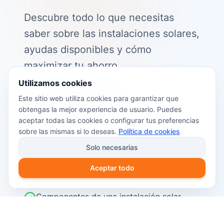
Descubre todo lo que necesitas
saber sobre las instalaciones solares,
ayudas disponibles y cómo
maximizar tu ahorro.
Utilizamos cookies
📖 Contenido de la guía:
Este sitio web utiliza cookies para garantizar que
obtengas la mejor experiencia de usuario. Puedes
Cómo funciona el autoconsumo
aceptar todas las cookies o configurar tus preferencias
fotovoltaico
sobre las mismas si lo deseas.
Política de cookies
Ayudas y subvenciones disponibles en
Solo necesarias
2026
Aceptar todo
Cálculo del retorno de inversión
Componentes de una instalación solar
Pasos para instalar placas solares