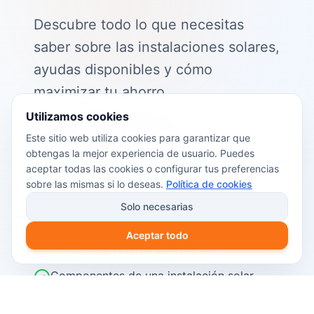
Descubre todo lo que necesitas
saber sobre las instalaciones solares,
ayudas disponibles y cómo
maximizar tu ahorro.
Utilizamos cookies
📖 Contenido de la guía:
Este sitio web utiliza cookies para garantizar que
obtengas la mejor experiencia de usuario. Puedes
Cómo funciona el autoconsumo
aceptar todas las cookies o configurar tus preferencias
fotovoltaico
sobre las mismas si lo deseas.
Política de cookies
Ayudas y subvenciones disponibles en
Solo necesarias
2026
Aceptar todo
Cálculo del retorno de inversión
Componentes de una instalación solar
Pasos para instalar placas solares