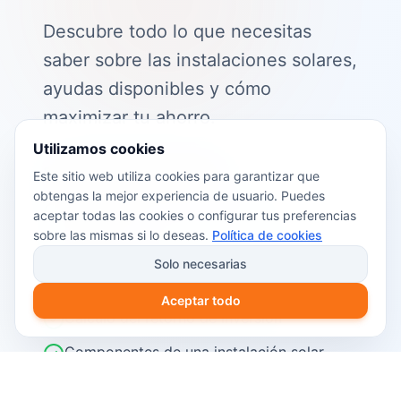
Descubre todo lo que necesitas
saber sobre las instalaciones solares,
ayudas disponibles y cómo
maximizar tu ahorro.
Utilizamos cookies
📖 Contenido de la guía:
Este sitio web utiliza cookies para garantizar que
obtengas la mejor experiencia de usuario. Puedes
Cómo funciona el autoconsumo
aceptar todas las cookies o configurar tus preferencias
fotovoltaico
sobre las mismas si lo deseas.
Política de cookies
Ayudas y subvenciones disponibles en
Solo necesarias
2026
Aceptar todo
Cálculo del retorno de inversión
Componentes de una instalación solar
Pasos para instalar placas solares