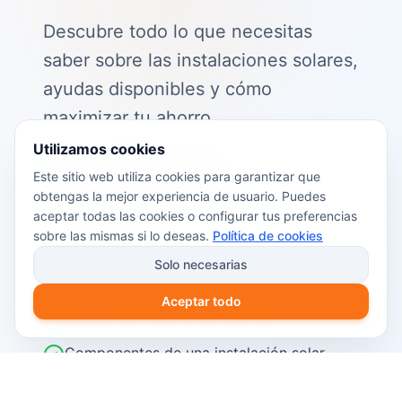
Descubre todo lo que necesitas
saber sobre las instalaciones solares,
ayudas disponibles y cómo
maximizar tu ahorro.
Utilizamos cookies
📖 Contenido de la guía:
Este sitio web utiliza cookies para garantizar que
obtengas la mejor experiencia de usuario. Puedes
Cómo funciona el autoconsumo
aceptar todas las cookies o configurar tus preferencias
fotovoltaico
sobre las mismas si lo deseas.
Política de cookies
Ayudas y subvenciones disponibles en
Solo necesarias
2026
Aceptar todo
Cálculo del retorno de inversión
Componentes de una instalación solar
Pasos para instalar placas solares