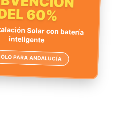
UBVENCIÓN
DEL 60%
talación Solar con batería
inteligente
SÓLO PARA ANDALUCÍA