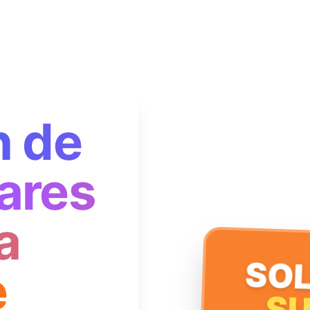
n de
ares
a
SOL
e