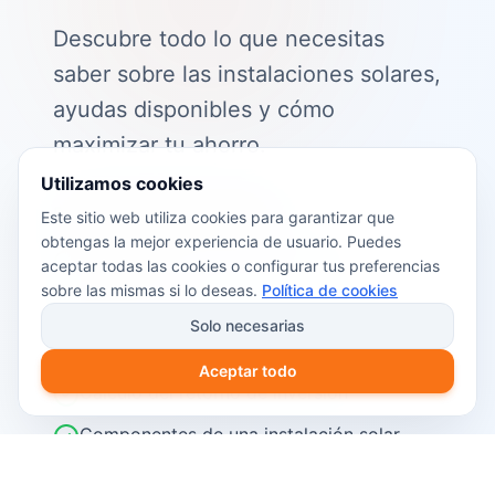
Descubre todo lo que necesitas
saber sobre las instalaciones solares,
ayudas disponibles y cómo
maximizar tu ahorro.
Utilizamos cookies
📖 Contenido de la guía:
Este sitio web utiliza cookies para garantizar que
obtengas la mejor experiencia de usuario. Puedes
Cómo funciona el autoconsumo
aceptar todas las cookies o configurar tus preferencias
fotovoltaico
sobre las mismas si lo deseas.
Política de cookies
Ayudas y subvenciones disponibles en
Solo necesarias
2026
Aceptar todo
Cálculo del retorno de inversión
Componentes de una instalación solar
Pasos para instalar placas solares