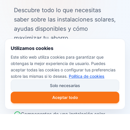
Descubre todo lo que necesitas
saber sobre las instalaciones solares,
ayudas disponibles y cómo
maximizar tu ahorro.
Utilizamos cookies
📖 Contenido de la guía:
Este sitio web utiliza cookies para garantizar que
obtengas la mejor experiencia de usuario. Puedes
Cómo funciona el autoconsumo
aceptar todas las cookies o configurar tus preferencias
fotovoltaico
sobre las mismas si lo deseas.
Política de cookies
Ayudas y subvenciones disponibles en
Solo necesarias
2026
Aceptar todo
Cálculo del retorno de inversión
Componentes de una instalación solar
Pasos para instalar placas solares