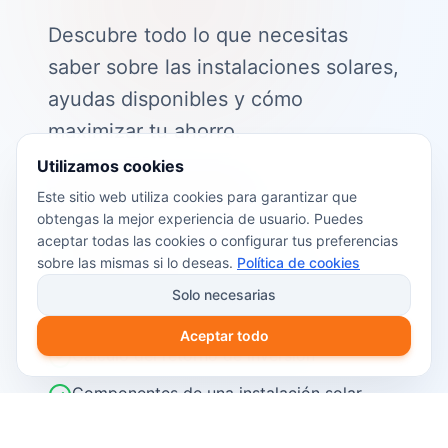
Descubre todo lo que necesitas
saber sobre las instalaciones solares,
ayudas disponibles y cómo
maximizar tu ahorro.
Utilizamos cookies
📖 Contenido de la guía:
Este sitio web utiliza cookies para garantizar que
obtengas la mejor experiencia de usuario. Puedes
Cómo funciona el autoconsumo
aceptar todas las cookies o configurar tus preferencias
fotovoltaico
sobre las mismas si lo deseas.
Política de cookies
Ayudas y subvenciones disponibles en
Solo necesarias
2026
Aceptar todo
Cálculo del retorno de inversión
Componentes de una instalación solar
Pasos para instalar placas solares