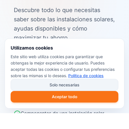
Descubre todo lo que necesitas
saber sobre las instalaciones solares,
ayudas disponibles y cómo
maximizar tu ahorro.
Utilizamos cookies
📖 Contenido de la guía:
Este sitio web utiliza cookies para garantizar que
obtengas la mejor experiencia de usuario. Puedes
Cómo funciona el autoconsumo
aceptar todas las cookies o configurar tus preferencias
fotovoltaico
sobre las mismas si lo deseas.
Política de cookies
Ayudas y subvenciones disponibles en
Solo necesarias
2026
Aceptar todo
Cálculo del retorno de inversión
Componentes de una instalación solar
Pasos para instalar placas solares