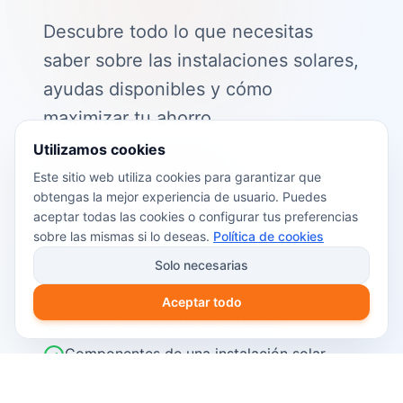
Descubre todo lo que necesitas
saber sobre las instalaciones solares,
ayudas disponibles y cómo
maximizar tu ahorro.
Utilizamos cookies
📖 Contenido de la guía:
Este sitio web utiliza cookies para garantizar que
obtengas la mejor experiencia de usuario. Puedes
Cómo funciona el autoconsumo
aceptar todas las cookies o configurar tus preferencias
fotovoltaico
sobre las mismas si lo deseas.
Política de cookies
Ayudas y subvenciones disponibles en
Solo necesarias
2026
Aceptar todo
Cálculo del retorno de inversión
Componentes de una instalación solar
Pasos para instalar placas solares