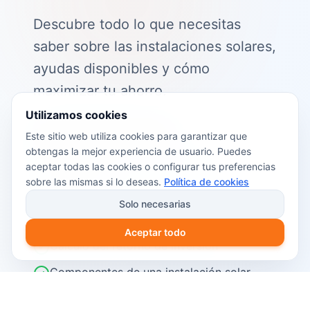
Descubre todo lo que necesitas
saber sobre las instalaciones solares,
ayudas disponibles y cómo
maximizar tu ahorro.
Utilizamos cookies
📖 Contenido de la guía:
Este sitio web utiliza cookies para garantizar que
obtengas la mejor experiencia de usuario. Puedes
Cómo funciona el autoconsumo
aceptar todas las cookies o configurar tus preferencias
fotovoltaico
sobre las mismas si lo deseas.
Política de cookies
Ayudas y subvenciones disponibles en
Solo necesarias
2026
Aceptar todo
Cálculo del retorno de inversión
Componentes de una instalación solar
Pasos para instalar placas solares