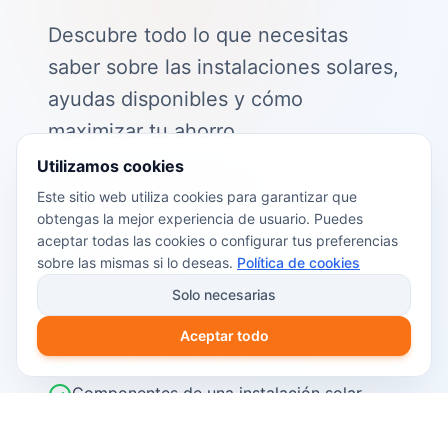
Descubre todo lo que necesitas
saber sobre las instalaciones solares,
ayudas disponibles y cómo
maximizar tu ahorro.
Utilizamos cookies
📖 Contenido de la guía:
Este sitio web utiliza cookies para garantizar que
obtengas la mejor experiencia de usuario. Puedes
Cómo funciona el autoconsumo
aceptar todas las cookies o configurar tus preferencias
fotovoltaico
sobre las mismas si lo deseas.
Política de cookies
Ayudas y subvenciones disponibles en
Solo necesarias
2026
Aceptar todo
Cálculo del retorno de inversión
Componentes de una instalación solar
Pasos para instalar placas solares