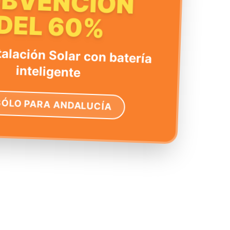
UBVENCIÓN
DEL 60%
talación Solar con batería
inteligente
SÓLO PARA ANDALUCÍA