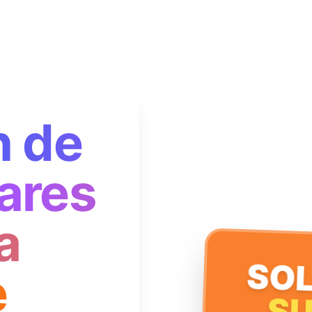
n de
ares
a
SOL
e