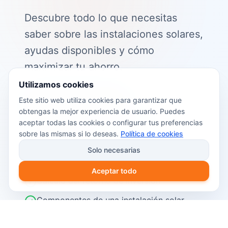
Descubre todo lo que necesitas
saber sobre las instalaciones solares,
ayudas disponibles y cómo
maximizar tu ahorro.
Utilizamos cookies
📖 Contenido de la guía:
Este sitio web utiliza cookies para garantizar que
obtengas la mejor experiencia de usuario. Puedes
Cómo funciona el autoconsumo
aceptar todas las cookies o configurar tus preferencias
fotovoltaico
sobre las mismas si lo deseas.
Política de cookies
Ayudas y subvenciones disponibles en
Solo necesarias
2026
Aceptar todo
Cálculo del retorno de inversión
Componentes de una instalación solar
Pasos para instalar placas solares