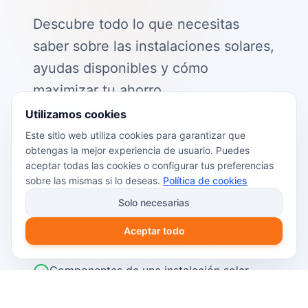
Descubre todo lo que necesitas
saber sobre las instalaciones solares,
ayudas disponibles y cómo
maximizar tu ahorro.
Utilizamos cookies
📖 Contenido de la guía:
Este sitio web utiliza cookies para garantizar que
obtengas la mejor experiencia de usuario. Puedes
Cómo funciona el autoconsumo
aceptar todas las cookies o configurar tus preferencias
fotovoltaico
sobre las mismas si lo deseas.
Política de cookies
Ayudas y subvenciones disponibles en
Solo necesarias
2026
Aceptar todo
Cálculo del retorno de inversión
Componentes de una instalación solar
Pasos para instalar placas solares